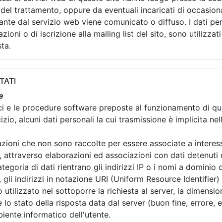
 del trattamento, oppure da eventuali incaricati di occasion
nte dal servizio web viene comunicato o diffuso. I dati perso
zioni o di iscrizione alla mailing list del sito, sono utilizzati
ta.
TATI
e
ici e le procedure software preposte al funzionamento di qu
zio, alcuni dati personali la cui trasmissione è implicita ne
mazioni che non sono raccolte per essere associate a interess
 attraverso elaborazioni ed associazioni con dati detenuti da
ategoria di dati rientrano gli indirizzi IP o i nomi a dominio 
 gli indirizzi in notazione URI (Uniform Resource Identifier) d
o utilizzato nel sottoporre la richiesta al server, la dimension
lo stato della risposta data dal server (buon fine, errore, ec
biente informatico dell'utente.