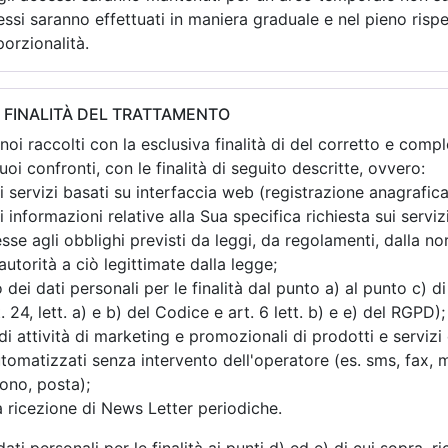
essi saranno effettuati in maniera graduale e nel pieno rispe
porzionalità.
E FINALITÀ DEL TRATTAMENTO
oi raccolti con la esclusiva finalità di del corretto e comp
i confronti, con le finalità di seguito descritte, ovvero:
 servizi basati su interfaccia web (registrazione anagrafica
 informazioni relative alla Sua specifica richiesta sui serviz
esse agli obblighi previsti da leggi, da regolamenti, dalla n
autorità a ciò legittimate dalla legge;
o dei dati personali per le finalità dal punto a) al punto c) 
 24, lett. a) e b) del Codice e art. 6 lett. b) e e) del RGPD);
i attività di marketing e promozionali di prodotti e servizi
omatizzati senza intervento dell'operatore (es. sms, fax, m
fono, posta);
la ricezione di News Letter periodiche.