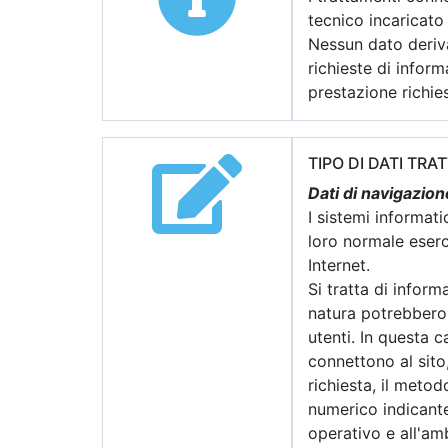
tecnico incaricato
Nessun dato deriva
richieste di informa
prestazione richies
TIPO DI DATI TRAT
Dati di navigazion
I sistemi informat
loro normale eserci
Internet.
Si tratta di infor
natura potrebbero,
utenti. In questa c
connettono al sito,
richiesta, il metod
numerico indicante 
operativo e all'am