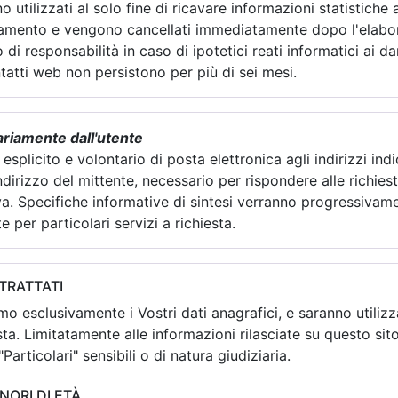
 utilizzati al solo fine di ricavare informazioni statistiche
namento e vengono cancellati immediatamente dopo l'elabora
di responsabilità in caso di ipotetici reati informatici ai da
ntatti web non persistono per più di sei mesi.
tariamente dall'utente
, esplicito e volontario di posta elettronica agli indirizzi i
ndirizzo del mittente, necessario per rispondere alle richiest
siva. Specifiche informative di sintesi verranno progressivam
e per particolari servizi a richiesta.
 TRATTATI
o esclusivamente i Vostri dati anagrafici, e saranno utilizzat
ta. Limitatamente alle informazioni rilasciate su questo sit
Particolari" sensibili o di natura giudiziaria.
INORI DI ETÀ