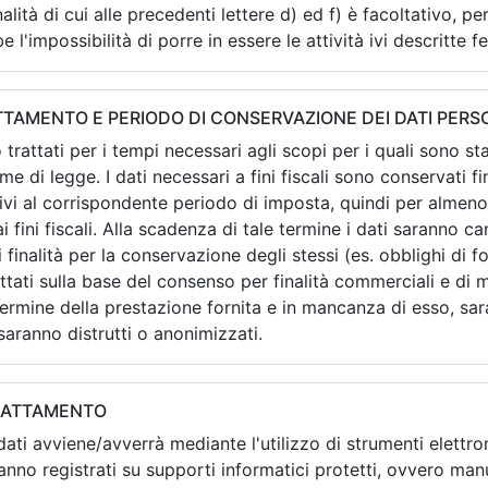
alità di cui alle precedenti lettere d) ed f) è facoltativo, per
l'impossibilità di porre in essere le attività ivi descritte 
TAMENTO E PERIODO DI CONSERVAZIONE DEI DATI PERS
o trattati per i tempi necessari agli scopi per i quali sono s
rme di legge. I dati necessari a fini fiscali sono conservati f
ivi al corrispondente periodo di imposta, quindi per almeno 
i fini fiscali. Alla scadenza di tale termine i dati saranno 
i finalità per la conservazione degli stessi (es. obblighi di fo
rattati sulla base del consenso per finalità commerciali e di
 termine della prestazione fornita e in mancanza di esso, s
aranno distrutti o anonimizzati.
RATTAMENTO
 dati avviene/avverrà mediante l'utilizzo di strumenti elettr
ranno registrati su supporti informatici protetti, ovvero 