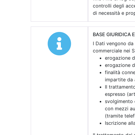
controlli degli acc
di necessità e pro
BASE GIURIDICA 
I Dati vengono da n
commerciale nei Suo
erogazione di
erogazione di
finalità conn
impartite da 
Il trattament
espresso (art.
svolgimento d
con mezzi aut
(tramite tele
Iscrizione al