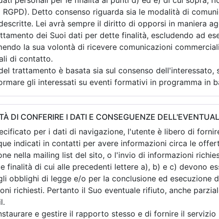
dati personali per le finalità ai punti d) ed e) di cui sopra, 
el RGPD). Detto consenso riguarda sia le modalità di comun
descritte. Lei avrà sempre il diritto di opporsi in maniera a
rattamento dei Suoi dati per dette finalità, escludendo ad e
mendo la sua volontà di ricevere comunicazioni commercial
li di contatto.
el trattamento è basata sia sul consenso dell'interessato, si
ormare gli interessati su eventi formativi in programma in ba
TÀ DI CONFERIRE I DATI E CONSEGUENZE DELL'EVENTUAL
ificato per i dati di navigazione, l'utente è libero di fornire
e indicati in contatti per avere informazioni circa le offert
ione nella mailing list del sito, o l'invio di informazioni richie
r le finalità di cui alle precedenti lettere a), b) e c) devono 
i obblighi di legge e/o per la conclusione ed esecuzione de
oni richiesti. Pertanto il Suo eventuale rifiuto, anche parzia
l.
instaurare e gestire il rapporto stesso e di fornire il servizio