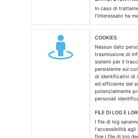
In caso di trattame
l'interessato ha me
COOKIES
Nessun dato person
trasmissione di in
sistemi per il tra
persistente sul co
di identificativi d
ed efficiente del s
potenzialmente pre
personali identifica
FILE DI LOG E L
I file di log saran
l'accessibilità agli
fine i file di log