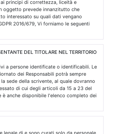
 principi di correttezza, liceità e
 in oggetto prevede innanzitutto che
tto interessato su quali dati vengano
l GDPR 2016/679, Vi forniamo le seguenti
ESENTANTE DEL TITOLARE NEL TERRITORIO
i a persone identificate o identificabili. Le
giornato dei Responsabili potrà sempre
 la sede della scrivente, al quale dovranno
ressato di cui degli articoli da 15 a 23 del
 è anche disponibile l'elenco completo dei
e legale di
e sono curati solo da personale