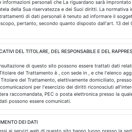
e informazioni personali che La riguardano sarà improntato ai
utela della Sua riservatezza e dei Suoi diritti. La normativa
trattamenti di dati personali è tenuto ad informare il sogge
e scopo, pertanto, secondo quanto disposto dall'art. 13 de
ICATIVI DEL TITOLARE, DEL RESPONSABILE E DEL RAPPR
sultazione di questo sito possono essere trattati dati relativ
Titolare del Trattamento è
, con sede in
, e che l'elenco ag
l Titolare del Trattamento, elettivamente domiciliato, presso
 comunicazioni per l'esercizio dei diritti riconosciuti all'inte
era raccomandata, PEC o posta elettronica presso la quale
i dati possono essere comunicati.
MENTO DEI DATI
essi ai servizi web di questo sito hanno luogo presso la sed