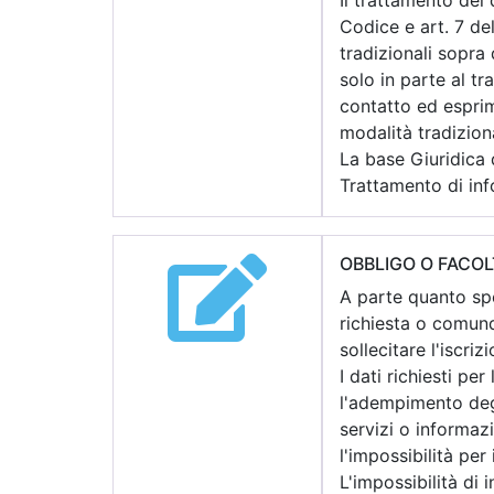
Il trattamento dei 
Codice e art. 7 d
tradizionali sopra 
solo in parte al t
contatto ed espri
modalità tradiziona
La base Giuridica d
Trattamento di inf
OBBLIGO O FACOL
A parte quanto spec
richiesta o comunqu
sollecitare l'iscriz
I dati richiesti pe
l'adempimento degl
servizi o informazi
l'impossibilità per i
L'impossibilità di 