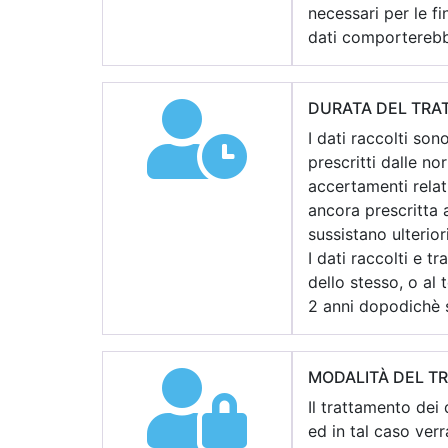
necessari per le fin
dati comporterebbe 
DURATA DEL TRAT
I dati raccolti son
prescritti dalle no
accertamenti relat
ancora prescritta a
sussistano ulterior
I dati raccolti e t
dello stesso, o al
2 anni dopodichè s
MODALITÀ DEL T
Il trattamento dei
ed in tal caso ver