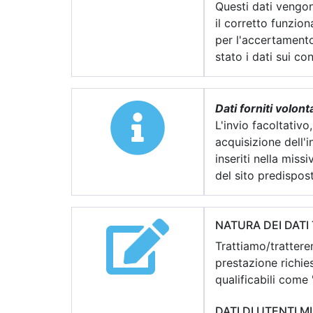
Questi dati vengono
il corretto funzio
per l'accertamento 
stato i dati sui co
Dati forniti volon
L'invio facoltativo
acquisizione dell'i
inseriti nella mis
del sito predispost
NATURA DEI DATI
Trattiamo/tratterem
prestazione richies
qualificabili come "
DATI DI UTENTI M