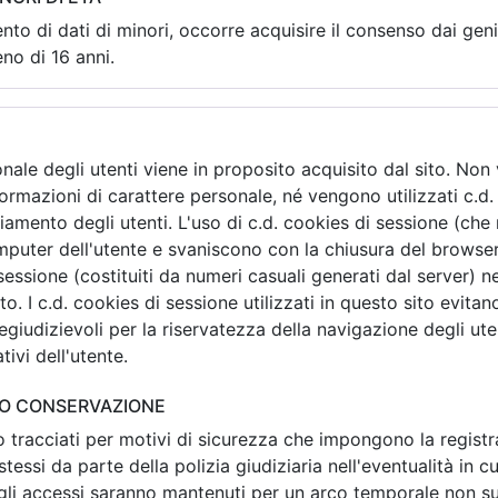
nto di dati di minori, occorre acquisire il consenso dai geni
no di 16 anni.
ale degli utenti viene in proposito acquisito dal sito. Non 
formazioni di carattere personale, né vengono utilizzati c.d.
cciamento degli utenti. L'uso di c.d. cookies di sessione (
mputer dell'utente e svaniscono con la chiusura del browser
i sessione (costituiti da numeri casuali generati dal server) 
ito. I c.d. cookies di sessione utilizzati in questo sito evita
giudizievoli per la riservatezza della navigazione degli ute
tivi dell'utente.
ORO CONSERVAZIONE
no tracciati per motivi di sicurezza che impongono la regist
 stessi da parte della polizia giudiziaria nell'eventualità in c
 degli accessi saranno mantenuti per un arco temporale non su