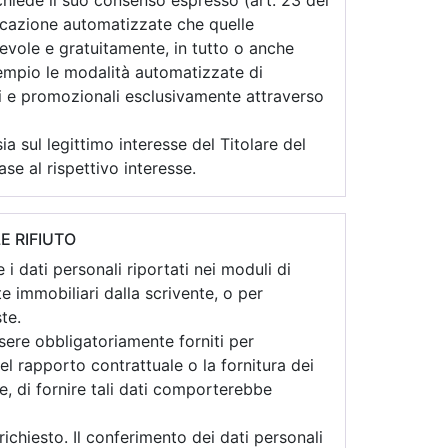
richiede il suo consenso espresso (art. 23 del
icazione automatizzate che quelle
gevole e gratuitamente, in tutto o anche
sempio le modalità automatizzate di
i e promozionali esclusivamente attraverso
a sul legittimo interesse del Titolare del
se al rispettivo interesse.
E RIFIUTO
 i dati personali riportati nei moduli di
e immobiliari dalla scrivente, o per
ste.
essere obbligatoriamente forniti per
l rapporto contrattuale o la fornitura dei
le, di fornire tali dati comporterebbe
 richiesto. Il conferimento dei dati personali