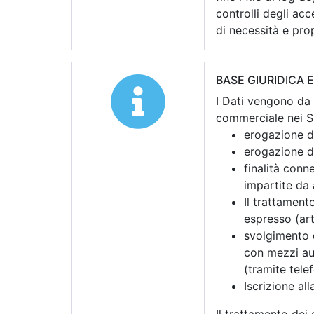
controlli degli acc
di necessità e pro
BASE GIURIDICA 
I Dati vengono da n
commerciale nei Suo
erogazione di
erogazione di
finalità conn
impartite da 
Il trattament
espresso (art.
svolgimento d
con mezzi aut
(tramite tele
Iscrizione al