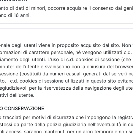
nto di dati di minori, occorre acquisire il consenso dai geni
no di 16 anni.
ale degli utenti viene in proposito acquisito dal sito. Non 
formazioni di carattere personale, né vengono utilizzati c.d.
cciamento degli utenti. L'uso di c.d. cookies di sessione (
mputer dell'utente e svaniscono con la chiusura del browser
i sessione (costituiti da numeri casuali generati dal server) 
ito. I c.d. cookies di sessione utilizzati in questo sito evita
giudizievoli per la riservatezza della navigazione degli ute
tivi dell'utente.
ORO CONSERVAZIONE
no tracciati per motivi di sicurezza che impongono la regist
 stessi da parte della polizia giudiziaria nell'eventualità in c
 degli accessi saranno mantenuti per un arco temporale non su