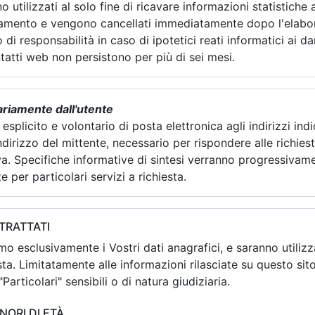
 utilizzati al solo fine di ricavare informazioni statistiche
namento e vengono cancellati immediatamente dopo l'elabora
di responsabilità in caso di ipotetici reati informatici ai da
ntatti web non persistono per più di sei mesi.
tariamente dall'utente
, esplicito e volontario di posta elettronica agli indirizzi i
ndirizzo del mittente, necessario per rispondere alle richiest
siva. Specifiche informative di sintesi verranno progressivam
e per particolari servizi a richiesta.
 TRATTATI
o esclusivamente i Vostri dati anagrafici, e saranno utilizzat
ta. Limitatamente alle informazioni rilasciate su questo sit
Particolari" sensibili o di natura giudiziaria.
INORI DI ETÀ