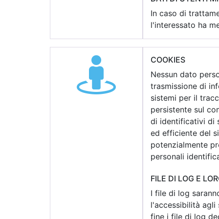
In caso di trattame
l'interessato ha me
COOKIES
Nessun dato person
trasmissione di in
sistemi per il tra
persistente sul co
di identificativi d
ed efficiente del s
potenzialmente pre
personali identifica
FILE DI LOG E L
I file di log saran
l'accessibilità agli
fine i file di log