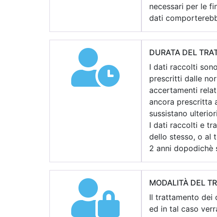
necessari per le fin
dati comporterebbe 
DURATA DEL TRAT
I dati raccolti son
prescritti dalle no
accertamenti relat
ancora prescritta a
sussistano ulterior
I dati raccolti e t
dello stesso, o al
2 anni dopodichè s
MODALITÀ DEL T
Il trattamento dei
ed in tal caso ver