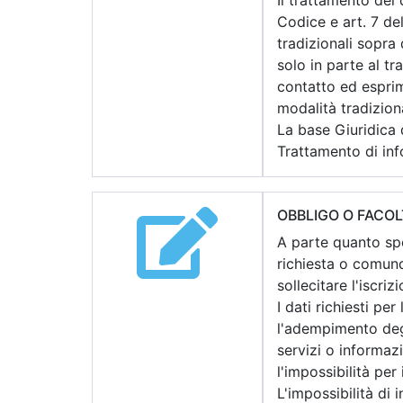
Il trattamento dei 
Codice e art. 7 d
tradizionali sopra 
solo in parte al t
contatto ed espri
modalità tradiziona
La base Giuridica d
Trattamento di inf
OBBLIGO O FACOL
A parte quanto spec
richiesta o comunqu
sollecitare l'iscriz
I dati richiesti pe
l'adempimento degl
servizi o informazi
l'impossibilità per i
L'impossibilità di 