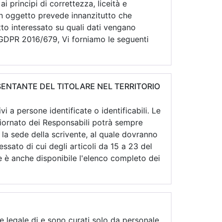
 principi di correttezza, liceità e
 in oggetto prevede innanzitutto che
tto interessato su quali dati vengano
l GDPR 2016/679, Vi forniamo le seguenti
ESENTANTE DEL TITOLARE NEL TERRITORIO
i a persone identificate o identificabili. Le
giornato dei Responsabili potrà sempre
 la sede della scrivente, al quale dovranno
ressato di cui degli articoli da 15 a 23 del
 è anche disponibile l'elenco completo dei
e legale di
e sono curati solo da personale