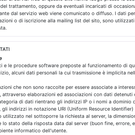
 del trattamento, oppure da eventuali incaricati di occasion
nte dal servizio web viene comunicato o diffuso. I dati perso
zioni o di iscrizione alla mailing list del sito, sono utilizzati
ta.
TATI
e
ici e le procedure software preposte al funzionamento di qu
zio, alcuni dati personali la cui trasmissione è implicita ne
mazioni che non sono raccolte per essere associate a interess
 attraverso elaborazioni ed associazioni con dati detenuti da
ategoria di dati rientrano gli indirizzi IP o i nomi a dominio 
 gli indirizzi in notazione URI (Uniform Resource Identifier) d
o utilizzato nel sottoporre la richiesta al server, la dimension
lo stato della risposta data dal server (buon fine, errore, ec
biente informatico dell'utente.