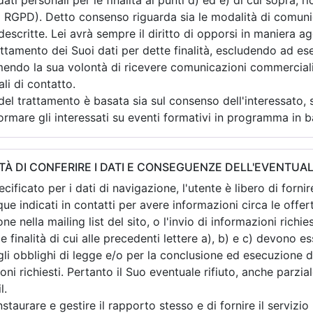
dati personali per le finalità ai punti d) ed e) di cui sopra, 
el RGPD). Detto consenso riguarda sia le modalità di comun
descritte. Lei avrà sempre il diritto di opporsi in maniera a
rattamento dei Suoi dati per dette finalità, escludendo ad e
mendo la sua volontà di ricevere comunicazioni commercial
li di contatto.
el trattamento è basata sia sul consenso dell'interessato, si
ormare gli interessati su eventi formativi in programma in ba
TÀ DI CONFERIRE I DATI E CONSEGUENZE DELL'EVENTUAL
ificato per i dati di navigazione, l'utente è libero di fornire
e indicati in contatti per avere informazioni circa le offert
ione nella mailing list del sito, o l'invio di informazioni richie
r le finalità di cui alle precedenti lettere a), b) e c) devono 
i obblighi di legge e/o per la conclusione ed esecuzione de
oni richiesti. Pertanto il Suo eventuale rifiuto, anche parzia
l.
instaurare e gestire il rapporto stesso e di fornire il servizio