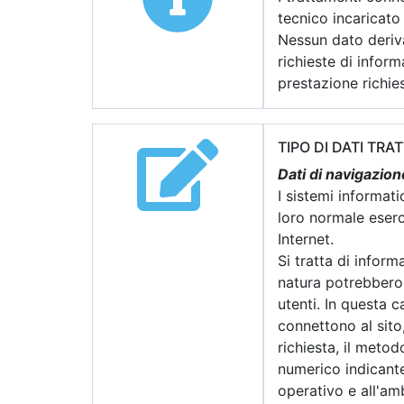
tecnico incaricato
Nessun dato deriva
richieste di informa
prestazione richies
TIPO DI DATI TRAT
Dati di navigazion
I sistemi informat
loro normale eserci
Internet.
Si tratta di infor
natura potrebbero,
utenti. In questa c
connettono al sito,
richiesta, il metod
numerico indicante 
operativo e all'am