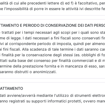
alità di cui alle precedenti lettere d) ed f) è facoltativo, per
l'impossibilità di porre in essere le attività ivi descritte 
TAMENTO E PERIODO DI CONSERVAZIONE DEI DATI PERS
o trattati per i tempi necessari agli scopi per i quali sono s
rme di legge. I dati necessari a fini fiscali sono conservati f
ivi al corrispondente periodo di imposta, quindi per almeno 
i fini fiscali. Alla scadenza di tale termine i dati saranno 
i finalità per la conservazione degli stessi (es. obblighi di fo
rattati sulla base del consenso per finalità commerciali e di
 termine della prestazione fornita e in mancanza di esso, s
aranno distrutti o anonimizzati.
RATTAMENTO
 dati avviene/avverrà mediante l'utilizzo di strumenti elettr
ranno registrati su supporti informatici protetti, ovvero 