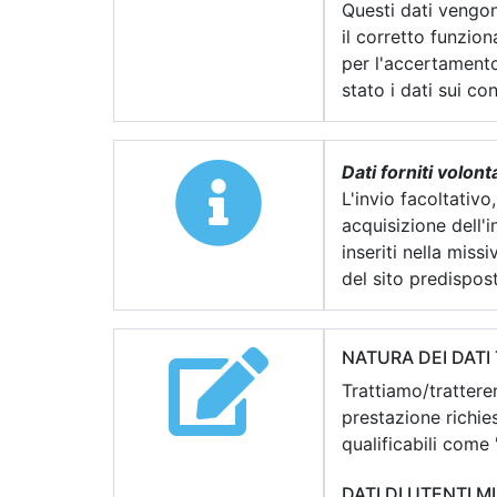
Questi dati vengono
il corretto funzio
per l'accertamento 
stato i dati sui co
Dati forniti volon
L'invio facoltativo
acquisizione dell'i
inseriti nella mis
del sito predispost
NATURA DEI DATI
Trattiamo/tratterem
prestazione richies
qualificabili come "
DATI DI UTENTI M