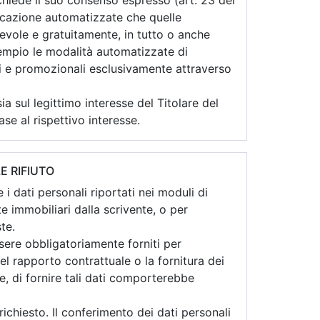
richiede il suo consenso espresso (art. 23 del
icazione automatizzate che quelle
gevole e gratuitamente, in tutto o anche
sempio le modalità automatizzate di
i e promozionali esclusivamente attraverso
a sul legittimo interesse del Titolare del
se al rispettivo interesse.
E RIFIUTO
 i dati personali riportati nei moduli di
e immobiliari dalla scrivente, o per
ste.
essere obbligatoriamente forniti per
l rapporto contrattuale o la fornitura dei
le, di fornire tali dati comporterebbe
 richiesto. Il conferimento dei dati personali