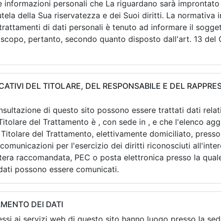
e informazioni personali che La riguardano sarà improntato ai
utela della Sua riservatezza e dei Suoi diritti. La normativa
trattamenti di dati personali è tenuto ad informare il sogge
e scopo, pertanto, secondo quanto disposto dall'art. 13 de
ICATIVI DEL TITOLARE, DEL RESPONSABILE E DEL RAPPR
sultazione di questo sito possono essere trattati dati relativ
Titolare del Trattamento è
, con sede in
, e che l'elenco ag
l Titolare del Trattamento, elettivamente domiciliato, presso
 comunicazioni per l'esercizio dei diritti riconosciuti all'inte
era raccomandata, PEC o posta elettronica presso la quale
i dati possono essere comunicati.
MENTO DEI DATI
essi ai servizi web di questo sito hanno luogo presso la sed