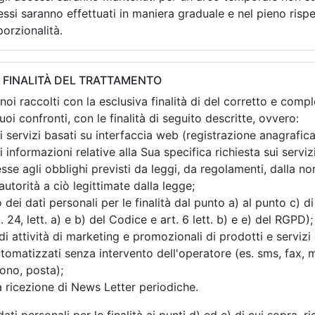
essi saranno effettuati in maniera graduale e nel pieno rispe
porzionalità.
E FINALITÀ DEL TRATTAMENTO
oi raccolti con la esclusiva finalità di del corretto e comp
i confronti, con le finalità di seguito descritte, ovvero:
 servizi basati su interfaccia web (registrazione anagrafica
 informazioni relative alla Sua specifica richiesta sui serviz
esse agli obblighi previsti da leggi, da regolamenti, dalla n
autorità a ciò legittimate dalla legge;
o dei dati personali per le finalità dal punto a) al punto c) 
 24, lett. a) e b) del Codice e art. 6 lett. b) e e) del RGPD);
i attività di marketing e promozionali di prodotti e servizi
omatizzati senza intervento dell'operatore (es. sms, fax, m
fono, posta);
la ricezione di News Letter periodiche.